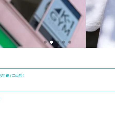
17 忘年編」に出店！
せ