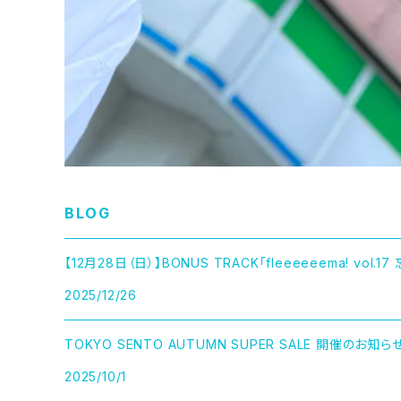
BLOG
【12月28日（日）】BONUS TRACK「fleeeeeema! vol.
2025/12/26
TOKYO SENTO AUTUMN SUPER SALE 開催のお知ら
2025/10/1