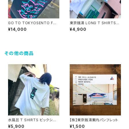
GO TO TOKYOSENTO FOO
東京銭湯 LONG T SHIRTS【F
DIE ビックシルエット
RONT / PINK】ビックシルエッ
¥14,000
¥4,900
ト
その他の商品
水風呂 T SHIRTS ビックシル
【株】東京銭湯案内パンフレット
エット
¥5,900
¥1,500