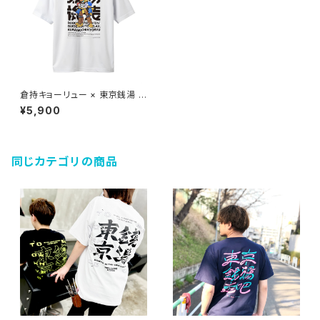
倉持キョーリュー × 東京銭湯 T
SHIRTS
¥5,900
同じカテゴリの商品