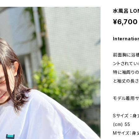
水風呂 LO
¥6,700
Internatio
前面胸に浴槽
ントされてい
特に袖周りの
と袖丈の長さ
モデル着用サ
Sサイズ ：身丈
(cm) 55
Mサイズ：身丈