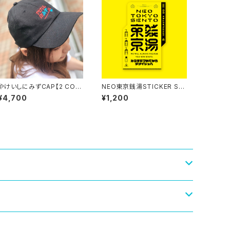
やけいしにみずCAP【2 COL
NEO東京銭湯STICKER SE
OR】刺繍
T
¥4,700
¥1,200