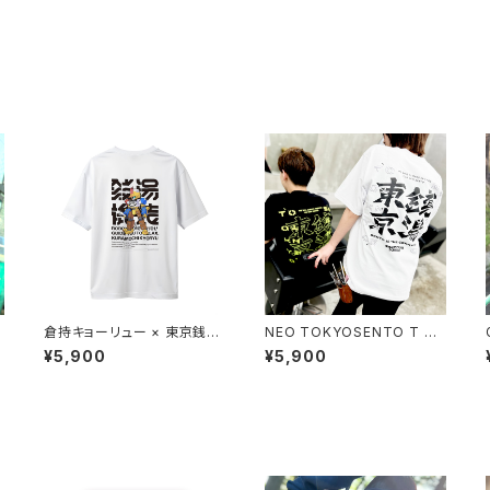
倉持キョーリュー × 東京銭湯
NEO TOKYOSENTO T SH
T SHIRTS
IRTS
¥5,900
¥5,900