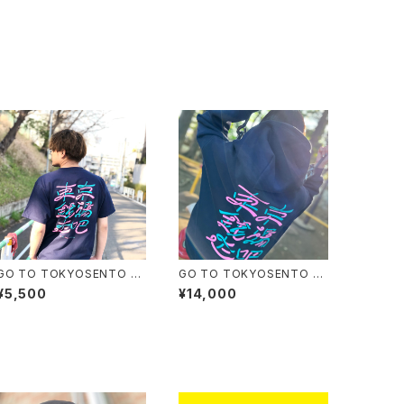
GO TO TOKYOSENTO T
GO TO TOKYOSENTO F
SHIRTS
OODIE ビックシルエット
¥5,500
¥14,000