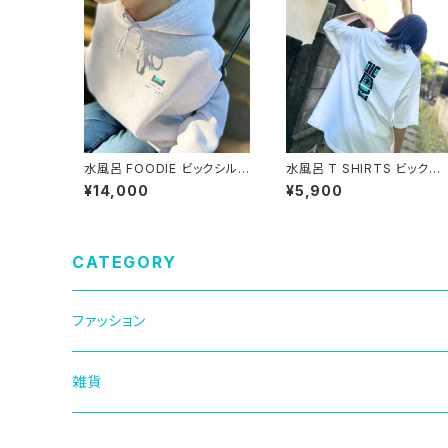
水風呂 FOODIE ビックシル
水風呂 T SHIRTS ビックシ
エット
ルエット
¥14,000
¥5,900
CATEGORY
ファッション
キャップ
雑貨
Tシャツ
マグカップ