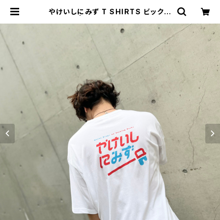
やけいしにみず T SHIRTS ビックシ
ルエット | 東京銭湯 - TOKYO SEN
TO -