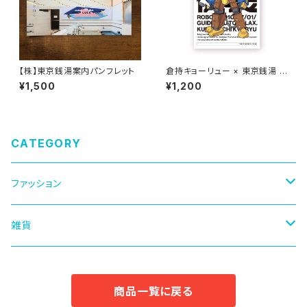
【株】東京銭湯案内パンフレット
倉持キョーリュー × 東京銭湯 S
TICKER SET
¥1,500
¥1,200
CATEGORY
ファッション
キャップ
雑貨
Tシャツ
マグカップ
商品一覧に戻る