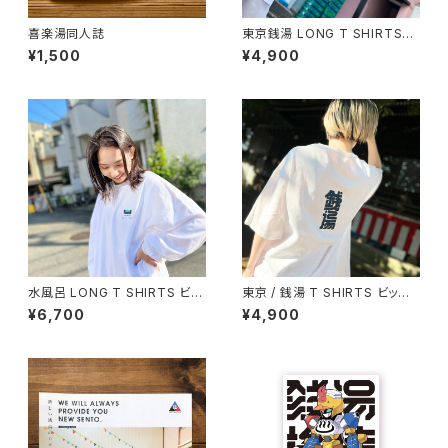
喜楽湯同人誌
東京銭湯 LONG T SHIRTS【F
RONT / PINK】ビックシルエッ
¥1,500
¥4,900
ト
水風呂 LONG T SHIRTS ビッ
東京 / 銭湯 T SHIRTS ビック
クシルエット
シルエット
¥6,700
¥4,900