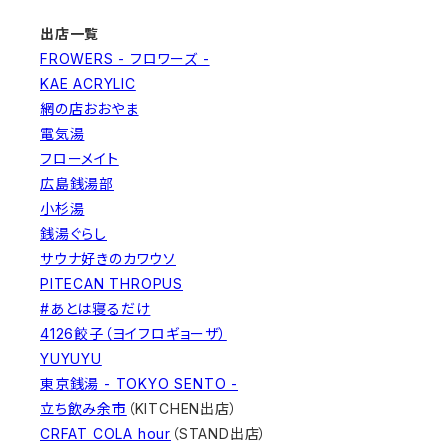
出店一覧
FROWERS - フロワーズ -
KAE ACRYLIC
網の店おおやま
電気湯
フローメイト
広島銭湯部
小杉湯
銭湯ぐらし
サウナ好きのカワウソ
PITECAN THROPUS
#あとは寝るだけ
4126餃子（ヨイフロギョーザ）
YUYUYU
東京銭湯 - TOKYO SENTO -
立ち飲み余市
（KITCHEN出店）
CRFAT COLA hour
（STAND出店）